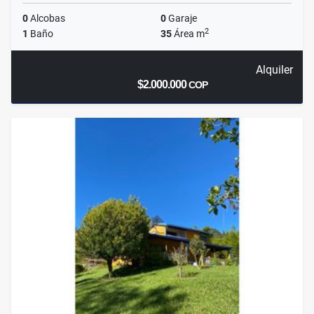
0
Alcobas
0
Garaje
2
1
Baño
35
Área m
Alquiler
$2.000.000
COP