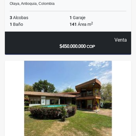
Olaya, Antioquia, Colombia
3
Alcobas
1
Garaje
2
1
Baño
141
Área m
Venta
$450.000.000
COP