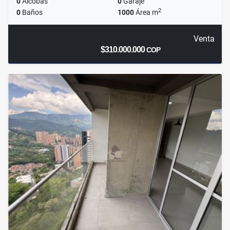
0
Alcobas
0
Garaje
2
0
Baños
1000
Área m
Venta
$310.000.000
COP