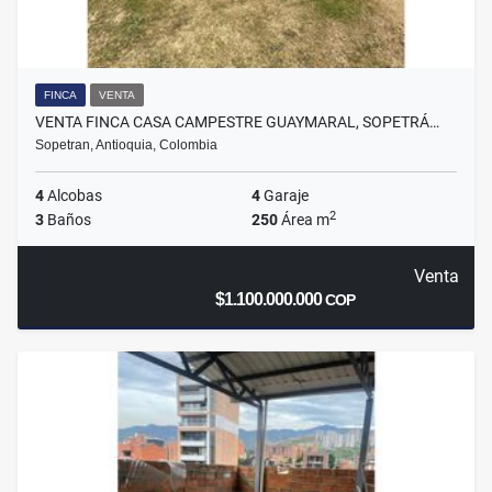
FINCA
VENTA
VENTA FINCA CASA CAMPESTRE GUAYMARAL, SOPETRÁ…
Sopetran, Antioquia, Colombia
4
Alcobas
4
Garaje
2
3
Baños
250
Área m
Venta
$1.100.000.000
COP