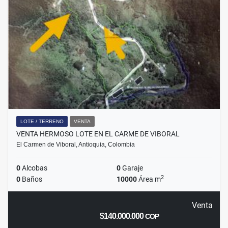
LOTE / TERRENO
VENTA
VENTA HERMOSO LOTE EN EL CARME DE VIBORAL
El Carmen de Viboral, Antioquia, Colombia
0
Alcobas
0
Garaje
2
0
Baños
10000
Área m
Venta
$140.000.000
COP