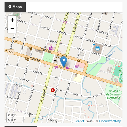
Mapa
+
−
200 m
500 ft
Leaflet
| Wasi - ©
OpenStreetMap