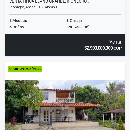
VENTA FINCA LLANO GRANDE, RIONEGRO,…
Rionegro, Antioquia, Colombia
5
Alcobas
8
Garaje
2
6
Baños
350
Área m
Venta
$2.900.000.000
COP
OPORTUNIDAD ÚNICA