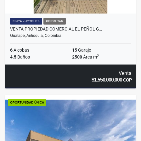
FINCA - HOTELES
PERMUTAR
VENTA PROPIEDAD COMERCIAL EL PEÑOL G…
Guatapé, Antioquia, Colombia
6
Alcobas
15
Garaje
2
4.5
Baños
2500
Área m
Venta
$1.550.000.000
COP
OPORTUNIDAD ÚNICA