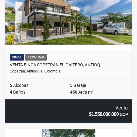
FINCA
PERMUTAR
VENTA FINCA SOPETRAN EL GAITERO, ANTIOQ…
Sopetran, Antioquia, Colombia
5
Alcobas
5
Garaje
2
4
Baños
450
Área m
Venta
$1.550.000.000
COP