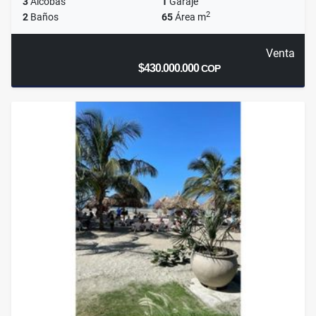
3
Alcobas
1
Garaje
2
2
Baños
65
Área m
Venta
$430.000.000
COP