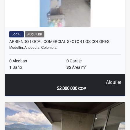
LOCAL
ALQUILER
ARRIENDO LOCAL COMERCIAL SECTOR LOS COLORES
Medellín, Antioquia, Colombia
0
Alcobas
0
Garaje
2
1
Baño
35
Área m
Alquiler
$2.000.000
COP