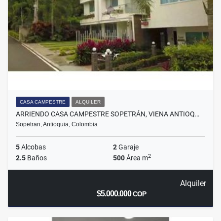
CASA CAMPESTRE
ALQUILER
ARRIENDO CASA CAMPESTRE SOPETRÁN, VIENA ANTIOQ…
Sopetran, Antioquia, Colombia
5
Alcobas
2
Garaje
2
2.5
Baños
500
Área m
Alquiler
$5.000.000
COP