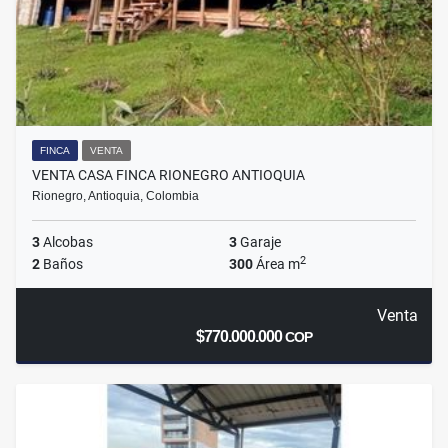
FINCA
VENTA
VENTA CASA FINCA RIONEGRO ANTIOQUIA
Rionegro, Antioquia, Colombia
3
Alcobas
3
Garaje
2
2
Baños
300
Área m
Venta
$770.000.000
COP