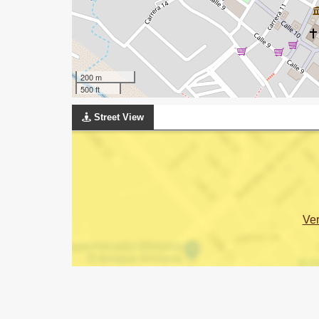
200 m
500 ft
Street View
Ve