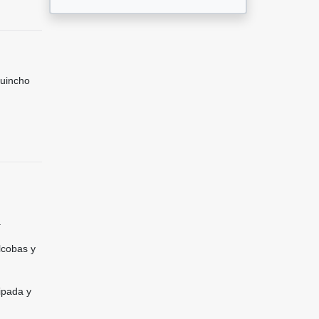
Quincho
.
lcobas y
ipada y