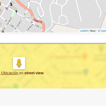
Leaflet
| Wasi - ©
Ope
r Ubicación
en
street view