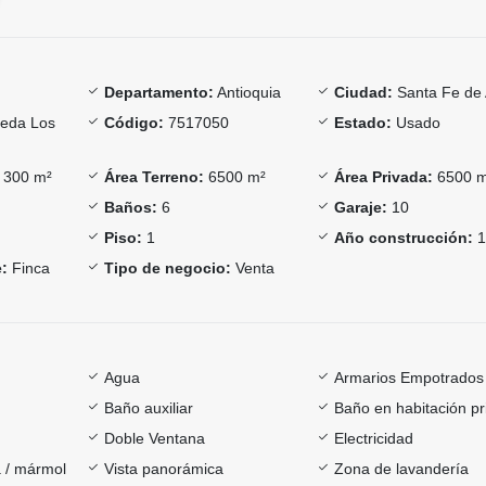
Departamento:
Antioquia
Ciudad:
Santa Fe de 
eda Los
Código:
7517050
Estado:
Usado
300 m²
Área Terreno:
6500 m²
Área Privada:
6500 
Baños:
6
Garaje:
10
Piso:
1
Año construcción:
1
:
Finca
Tipo de negocio:
Venta
Agua
Armarios Empotrados
Baño auxiliar
Baño en habitación pr
Doble Ventana
Electricidad
 / mármol
Vista panorámica
Zona de lavandería