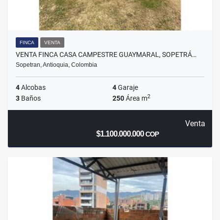
FINCA
VENTA
VENTA FINCA CASA CAMPESTRE GUAYMARAL, SOPETRÁ…
Sopetran, Antioquia, Colombia
4
Alcobas
4
Garaje
2
3
Baños
250
Área m
Venta
$1.100.000.000
COP