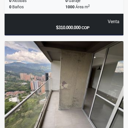
0
Alcobas
0
Garaje
2
0
Baños
1000
Área m
Venta
$310.000.000
COP