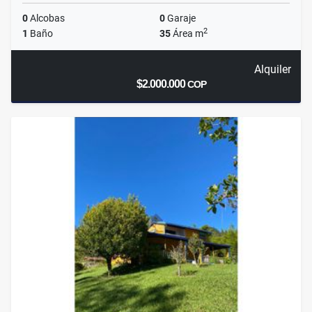
0
Alcobas
0
Garaje
2
1
Baño
35
Área m
Alquiler
$2.000.000
COP