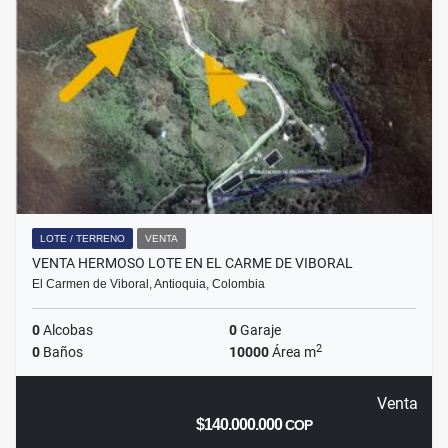
LOTE / TERRENO
VENTA
VENTA HERMOSO LOTE EN EL CARME DE VIBORAL
El Carmen de Viboral, Antioquia, Colombia
0
Alcobas
0
Garaje
2
0
Baños
10000
Área m
Venta
$140.000.000
COP