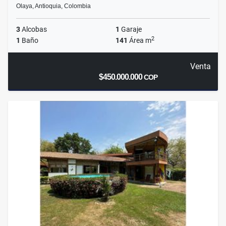
Olaya, Antioquia, Colombia
3
Alcobas
1
Garaje
2
1
Baño
141
Área m
Venta
$450.000.000
COP