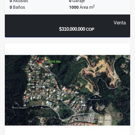
0
Alcobas
0
Garaje
2
0
Baños
1000
Área m
Venta
$310.000.000
COP