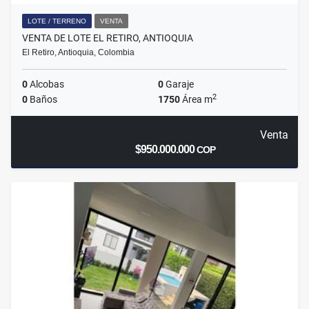
LOTE / TERRENO
VENTA
VENTA DE LOTE EL RETIRO, ANTIOQUIA
El Retiro, Antioquia, Colombia
0
Alcobas
0
Garaje
2
0
Baños
1750
Área m
Venta
$950.000.000
COP