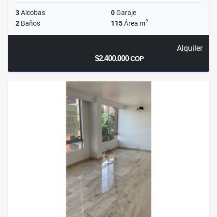
3
Alcobas
0
Garaje
2
2
Baños
115
Área m
Alquiler
$2.400.000
COP