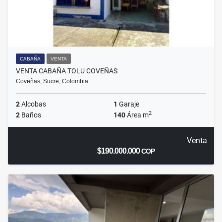
CABAÑA
VENTA
VENTA CABAÑA TOLU COVEÑAS
Coveñas, Sucre, Colombia
2
Alcobas
1
Garaje
2
2
Baños
140
Área m
Venta
$190.000.000
COP