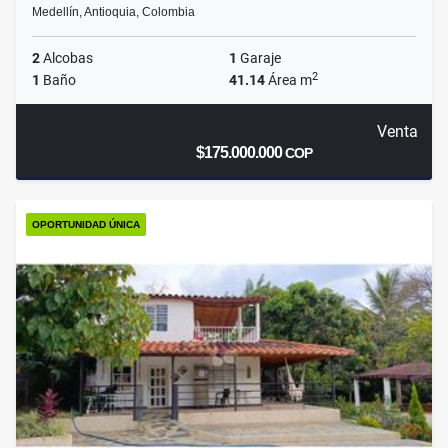
Medellín, Antioquia, Colombia
2
Alcobas
1
Garaje
2
1
Baño
41.14
Área m
Venta
$175.000.000
COP
OPORTUNIDAD ÚNICA