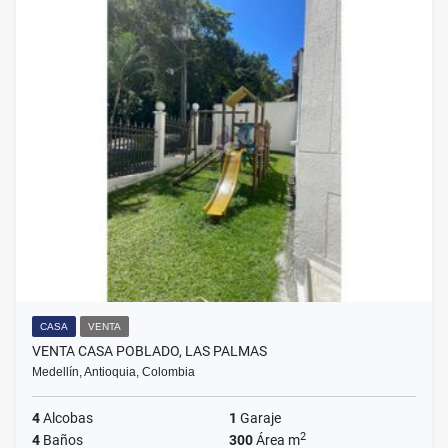
CASA
VENTA
VENTA CASA POBLADO, LAS PALMAS
Medellín, Antioquia, Colombia
4
Alcobas
1
Garaje
2
4
Baños
300
Área m