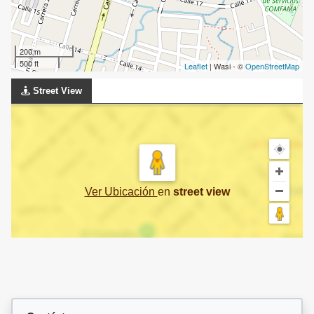
200 m
500 ft
Leaflet
| Wasi - ©
OpenStreetMap
Street View
Ver Ubicación
en
street view