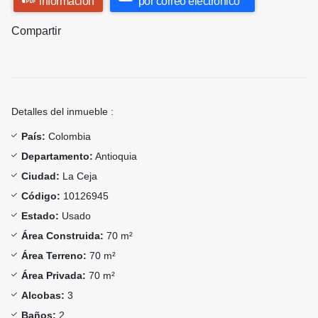
información
por correo electrónico
Compartir
Detalles del inmueble :
País:
Colombia
Departamento:
Antioquia
Ciudad:
La Ceja
Código:
10126945
Estado:
Usado
Área Construida:
70 m²
Área Terreno:
70 m²
Área Privada:
70 m²
Alcobas:
3
Baños:
2