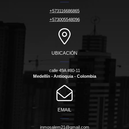
+573116686865
+573005548096
UBICACIÓN
calle 49A #80-11
Medellín - Antioquia - Colombia
EMAIL
inmosalem21@gmail.com