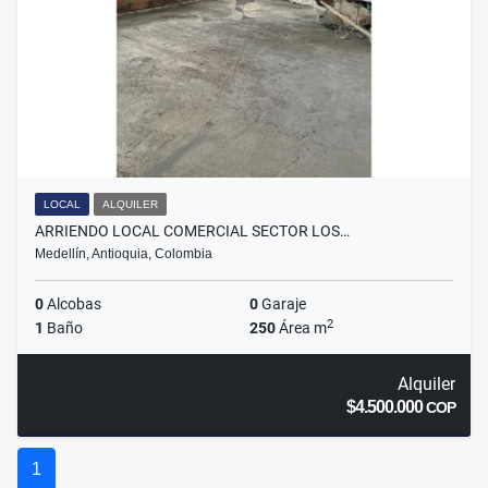
LOCAL
ALQUILER
ARRIENDO LOCAL COMERCIAL SECTOR LOS…
Medellín, Antioquia, Colombia
0
Alcobas
0
Garaje
2
1
Baño
250
Área m
Alquiler
$4.500.000
COP
1